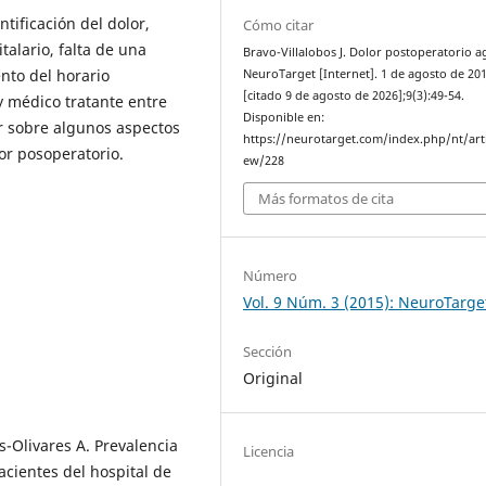
ntificación del dolor,
Cómo citar
talario, falta de una
Bravo-Villalobos J. Dolor postoperatorio 
nto del horario
NeuroTarget [Internet]. 1 de agosto de 20
[citado 9 de agosto de 2026];9(3):49-54.
 y médico tratante entre
Disponible en:
ar sobre algunos aspectos
https://neurotarget.com/index.php/nt/arti
or posoperatorio.
ew/228
Más formatos de cita
Número
Vol. 9 Núm. 3 (2015): NeuroTarge
Sección
Original
-Olivares A. Prevalencia
Licencia
acientes del hospital de