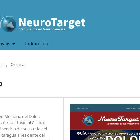
nvíos
Indexación
et
/
Original
o
en Medicina del Dolor,
étrica. Hospital Clínico
 Servicio de Anestesia del
icaragua. Presidente del