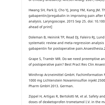
Hwang SH, Park IJ, Cho YJ, Jeong YM, Kang JM. Th
gabapentin/pregabalin in improving pain after t
analysis. Laryngoscope. 2015 Sep 25. doi: 10.10
ahead of print]
Doleman B, Heinink TP, Read DJ, Faleiro RJ, Lund 
systematic review and meta-regression analysis 
gabapentin for postoperative pain.Anaesthesia.
Grape S, Tramèr MR. Do we need preemptive ana
of postoperative pain? Best Pract Res Clin Anaest
Winthrop Arzneimittel GmbH. Fachimformation 
1000 mg Lichtenstein Novaminsulfon injekt 2500
Pharm GmbH 2013. German.
Zippel H, Artigas R, Bertolotti M, et al. Safety an
doses of dexketoprofen trometamol I.V. in the 