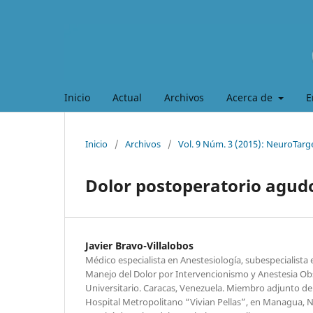
Inicio
Actual
Archivos
Acerca de
E
Inicio
/
Archivos
/
Vol. 9 Núm. 3 (2015): NeuroTarg
Dolor postoperatorio agud
Javier Bravo-Villalobos
Médico especialista en Anestesiología, subespecialista 
Manejo del Dolor por Intervencionismo y Anestesia Obst
Universitario. Caracas, Venezuela. Miembro adjunto del
Hospital Metropolitano “Vivian Pellas”, en Managua, N