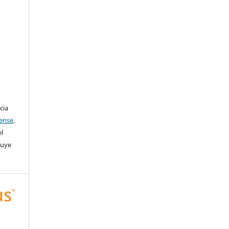
cia
cense
.
el
buye