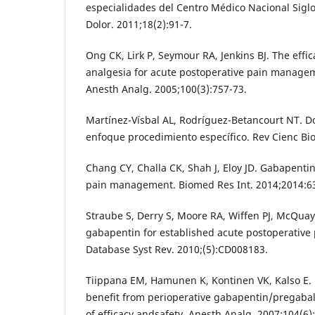
especialidades del Centro Médico Nacional Siglo
Dolor. 2011;18(2):91-7.
Ong CK, Lirk P, Seymour RA, Jenkins BJ. The effi
analgesia for acute postoperative pain managem
Anesth Analg. 2005;100(3):757-73.
Martínez-Vísbal AL, Rodríguez-Betancourt NT. Do
enfoque procedimiento específico. Rev Cienc Bi
Chang CY, Challa CK, Shah J, Eloy JD. Gabapentin
pain management. Biomed Res Int. 2014;2014:6
Straube S, Derry S, Moore RA, Wiffen PJ, McQuay 
gabapentin for established acute postoperative 
Database Syst Rev. 2010;(5):CD008183.
Tiippana EM, Hamunen K, Kontinen VK, Kalso E. 
benefit from perioperative gabapentin/pregabal
of efficacy andsafety. Anesth Analg. 2007;104(6)