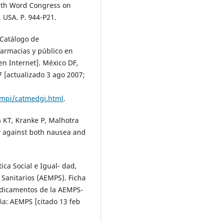
10th Word Congress on
, USA. P. 944-P21.
 Catálogo de
armacias y público en
en Internet]. México DF,
 [actualizado 3 ago 2007;
mpi/catmedgi.html
.
 KT, Kranke P, Malhotra
acy against both nausea and
ica Social e Igual- dad,
Sanitarios (AEMPS). Ficha
edicamentos de la AEMPS-
ña: AEMPS [citado 13 feb