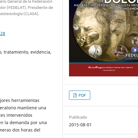
ario General de la Federación
olor (FEDELAT). Presidente de
estesiología (CLASA).
228
o, tratamiento, evidencia,
PDF
jores herramientas
peratorio mantiene una
tes intervenidos
Publicado
én la demanda por una
2015-08-01
imeras dos horas del