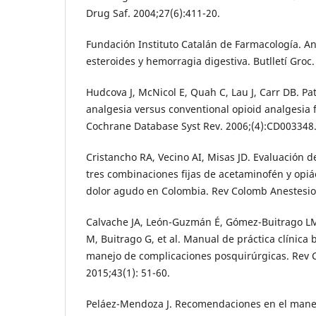
Drug Saf. 2004;27(6):411-20.
Fundación Instituto Catalán de Farmacología. An
esteroides y hemorragia digestiva. Butlletí Groc.
Hudcova J, McNicol E, Quah C, Lau J, Carr DB. Pat
analgesia versus conventional opioid analgesia f
Cochrane Database Syst Rev. 2006;(4):CD003348
Cristancho RA, Vecino AI, Misas JD. Evaluación d
tres combinaciones fijas de acetaminofén y opiá
dolor agudo en Colombia. Rev Colomb Anestesiol.
Calvache JA, León-Guzmán É, Gómez-Buitrago LM,
M, Buitrago G, et al. Manual de práctica clínica 
manejo de complicaciones posquirúrgicas. Rev 
2015;43(1): 51-60.
Peláez-Mendoza J. Recomendaciones en el manej