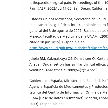
orthopaedic surgical pain. Proceedings of the 
Pain, IASP; 2002Aug 17-22; San Diego, California
Estados Unidos Mexicanos, Secretaría de Salud.
medicamentos genéricos intercambiables para f
general del 3 de agosto de 2007 [Base de datos 
México: Facultad de Medicina de la UNAM. c2007
citado 10 jun 2015]. Disponible en:
http://www.salud.gob.mx/unidades/cdi/nom/co
Jokela RM, Cakmakkaya OS, Danzeisen O, Korttila
A, et al. Ondansetron has similar clinical effic
vomiting. Anaesthesia. 2009;64(2):147-51.
Gobierno de España, Ministerio de Sanidad, Polít
Agencia Española de Medicamentos y Productos 
técnica del Centro de Información Online de M
CIMA [Base de datos en Internet]. Madrid, Espa
2013]. Disponible en: