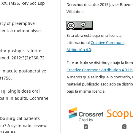
 XXI IMSS. Rev Soc Esp
Derechos de autor 2015 Javier Bravo-
Villalobos
cacy of preemptive
ent: a meta-analysis.
Esta obra está bajo una licencia
internacional
Creative Commons
Atribución 4.0
.
lor postope- ratorio:
omed. 2012:3(2):360-72.
Este artículo se distribuye bajo la licen
Creative Commons Attribution 4.0 Li
 in acute postoperative
A menos que se indique lo contrario, 
31756.
material publicado asociado se distri
HJ. Single dose oral
bajo la misma licencia.
pain in adults. Cochrane
Do surgical patients
in? A systematic review
0
0
:1545-56.