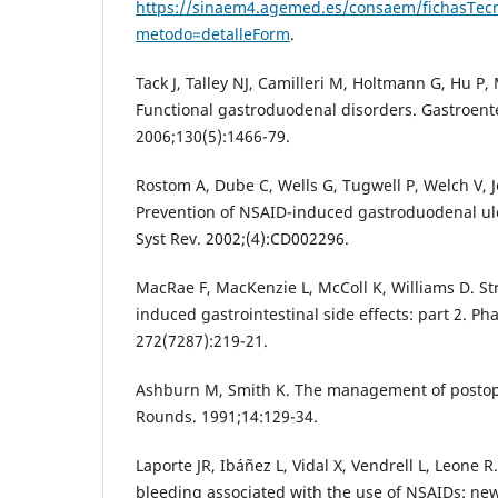
https://sinaem4.agemed.es/consaem/fichasTecn
metodo=detalleForm
.
Tack J, Talley NJ, Camilleri M, Holtmann G, Hu P, 
Functional gastroduodenal disorders. Gastroent
2006;130(5):1466-79.
Rostom A, Dube C, Wells G, Tugwell P, Welch V, Jo
Prevention of NSAID-induced gastroduodenal ul
Syst Rev. 2002;(4):CD002296.
MacRae F, MacKenzie L, McColl K, Williams D. St
induced gastrointestinal side effects: part 2. Ph
272(7287):219-21.
Ashburn M, Smith K. The management of postope
Rounds. 1991;14:129-34.
Laporte JR, Ibáñez L, Vidal X, Vendrell L, Leone R
bleeding associated with the use of NSAIDs: new