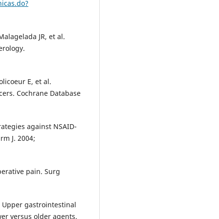
icas.do?
Malagelada JR, et al.
erology.
licoeur E, et al.
cers. Cochrane Database
rategies against NSAID-
arm J. 2004;
rative pain. Surg
. Upper gastrointestinal
er versus older agents.