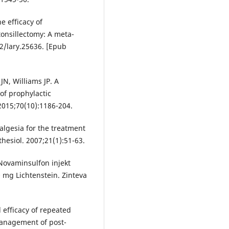
e efficacy of
onsillectomy: A meta-
02/lary.25636. [Epub
JN, Williams JP. A
of prophylactic
2015;70(10):1186-204.
lgesia for the treatment
hesiol. 2007;21(1):51-63.
Novaminsulfon injekt
 mg Lichtenstein. Zinteva
d efficacy of repeated
management of post-