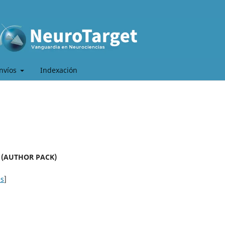
nvíos
Indexación
s
 (AUTHOR PACK)
es
]