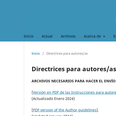
Inicio
Actual
Archivos
Acerca de
E
Inicio
/
Directrices para autores/as
Directrices para autores/a
ARCHIVOS NECESARIOS PARA HACER EL ENVÍO
[
Versión en PDF de las Instrucciones para autor
(Actualizado Enero 2024)
[
PDF version of the Author guidelines
].