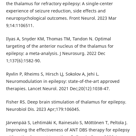
the thalamus for refractory epilepsy: A single-center
experience of seizure reduction, side effects and
neuropsychological outcomes. Front Neurol. 2023 Mar
9;14:1106511.
Ilyas A, Snyder KM, Thomas TM, Tandon N. Optimal
targeting of the anterior nucleus of the thalamus for
epilepsy: a meta-analysis. J Neurosurg. 2022 Dec
1;137(6):1582-90.
Ryvlin P, Rheims S, Hirsch LJ, Sokolov A, Jehi L.
Neuromodulation in epilepsy: state-of-the-art approved
therapies. Lancet Neurol. 2021 Dec;20(12):1038-47.
Fisher RS. Deep brain stimulation of thalamus for epilepsy.
Neurobiol Dis. 2023 Apr;179:106045.
Järvenpää S, Lehtimäki K, Rainesalo S, Möttönen T, Peltola J.
Improving the effectiveness of ANT DBS therapy for epilepsy