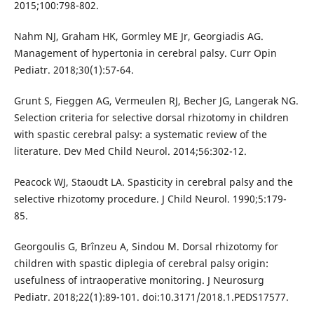
2015;100:798-802.
Nahm NJ, Graham HK, Gormley ME Jr, Georgiadis AG.
Management of hypertonia in cerebral palsy. Curr Opin
Pediatr. 2018;30(1):57-64.
Grunt S, Fieggen AG, Vermeulen RJ, Becher JG, Langerak NG.
Selection criteria for selective dorsal rhizotomy in children
with spastic cerebral palsy: a systematic review of the
literature. Dev Med Child Neurol. 2014;56:302-12.
Peacock WJ, Staoudt LA. Spasticity in cerebral palsy and the
selective rhizotomy procedure. J Child Neurol. 1990;5:179-
85.
Georgoulis G, Brînzeu A, Sindou M. Dorsal rhizotomy for
children with spastic diplegia of cerebral palsy origin:
usefulness of intraoperative monitoring. J Neurosurg
Pediatr. 2018;22(1):89-101. doi:10.3171/2018.1.PEDS17577.