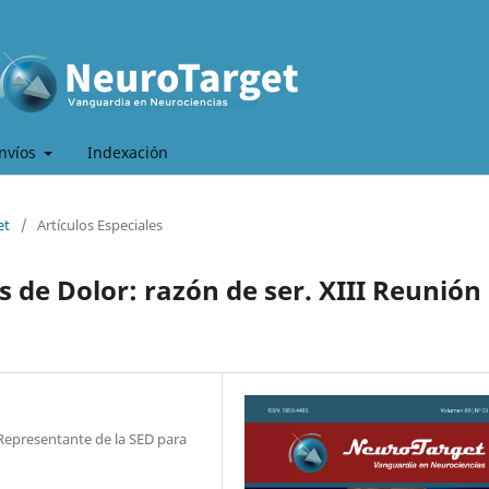
nvíos
Indexación
et
/
Artículos Especiales
de Dolor: razón de ser. XIII Reunión
 Representante de la SED para