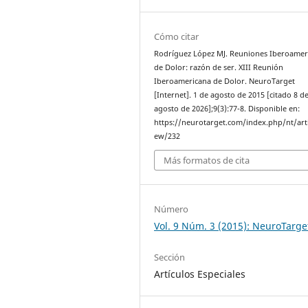
Cómo citar
Rodríguez López MJ. Reuniones Iberoamer
de Dolor: razón de ser. XIII Reunión
Iberoamericana de Dolor. NeuroTarget
[Internet]. 1 de agosto de 2015 [citado 8 d
agosto de 2026];9(3):77-8. Disponible en:
https://neurotarget.com/index.php/nt/arti
ew/232
Más formatos de cita
Número
Vol. 9 Núm. 3 (2015): NeuroTarge
Sección
Artículos Especiales