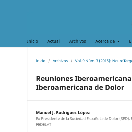
Inicio
Actual
Archivos
Acerca de
E
Inicio
/
Archivos
/
Vol. 9 Núm. 3 (2015): NeuroTarg
Reuniones Iberoamericanas 
Iberoamericana de Dolor
Manuel J. Rodríguez López
Ex Presidente de la Sociedad Española de Dolor (SED).
FEDELAT